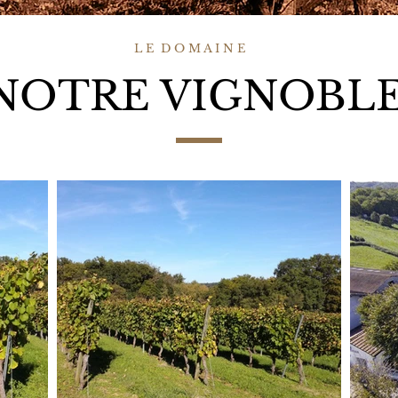
L E D O M A I N E
NOTRE VIGNOBL