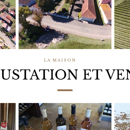
L A M A I S O N
USTATION ET VE