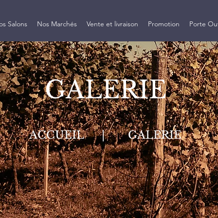
os Salons
Nos Marchés
Vente et livraison
Promotion
Porte Ou
GALERIE
ACCUEIL |
GALERIE