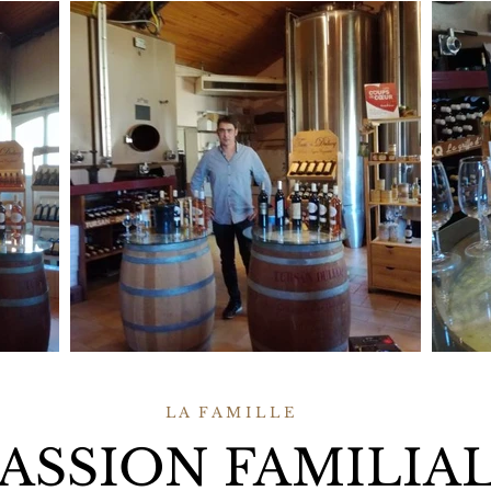
L A F A M I L L E
PASSION FAMILIA