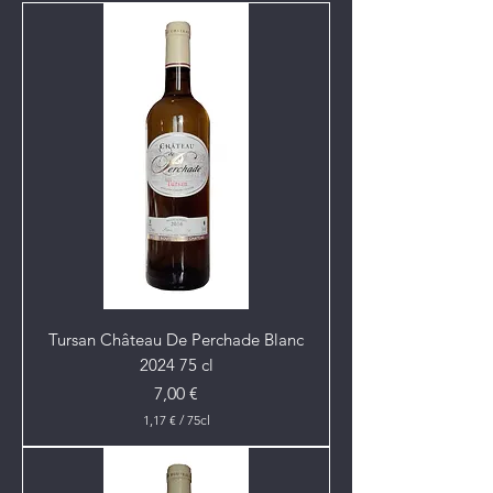
Tursan Château De Perchade Blanc
2024 75 cl
Prix
7,00 €
1,17 €
/
75cl
1
,
1
7